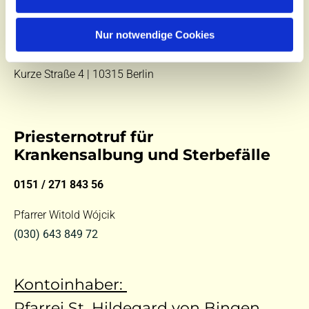
E-Mail:
kontakt@st-hildegard-von-bingen.de
Besuchen Sie uns:
Nur notwendige Cookies
Di 10 - 12 Uhr |
Mi 9.30 - 12 Uhr |
Fr 14 - 18 Uhr
Kurze Straße 4 | 10315 Berlin
Priesternotruf für
Krankensalbung und Sterbefälle
0151 / 271 843 56
Pfarrer Witold Wójcik
(030) 643 849 72
Kontoinhaber:
Pfarrei St. Hildegard von Bingen