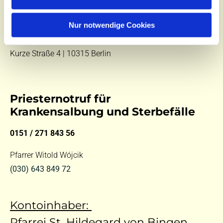
E-Mail:
kontakt@st-hildegard-von-bingen.de
Besuchen Sie uns:
Nur notwendige Cookies
Di 10 - 12 Uhr |
Mi 9.30 - 12 Uhr |
Fr 14 - 18 Uhr
Kurze Straße 4 | 10315 Berlin
Priesternotruf für
Krankensalbung und Sterbefälle
0151 / 271 843 56
Pfarrer Witold Wójcik
(030) 643 849 72
Kontoinhaber:
Pfarrei St. Hildegard von Bingen