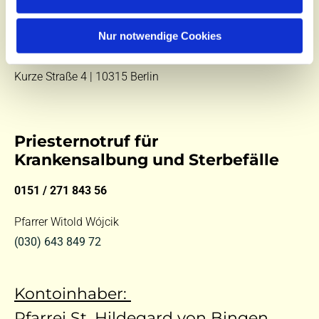
E-Mail:
kontakt@st-hildegard-von-bingen.de
Besuchen Sie uns:
Nur notwendige Cookies
Di 10 - 12 Uhr |
Mi 9.30 - 12 Uhr |
Fr 14 - 18 Uhr
Kurze Straße 4 | 10315 Berlin
Priesternotruf für
Krankensalbung und Sterbefälle
0151 / 271 843 56
Pfarrer Witold Wójcik
(030) 643 849 72
Kontoinhaber:
Pfarrei St. Hildegard von Bingen