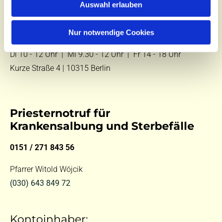
Auswahl erlauben
E-Mail:
kontakt@st-hildegard-von-bingen.de
Nur notwendige Cookies
Besuchen Sie uns:
Di 10 - 12 Uhr |
Mi 9.30 - 12 Uhr |
Fr 14 - 18 Uhr
Kurze Straße 4 | 10315 Berlin
Priesternotruf für
Krankensalbung und Sterbefälle
0151 / 271 843 56
Pfarrer Witold Wójcik
(030) 643 849 72
Kontoinhaber: