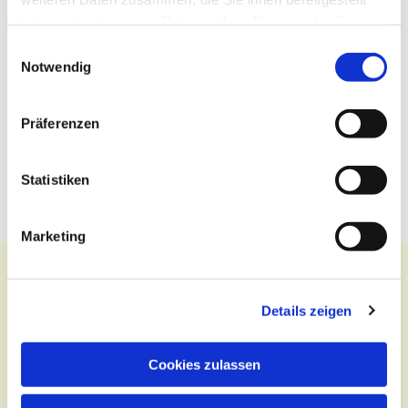
haben oder die sie im Rahmen Ihrer Nutzung der Dienste
gesammelt haben.
Einwilligungsauswahl
Notwendig
Präferenzen
Statistiken
Marketing
Details zeigen
Kontakt
Cookies zulassen
Zentralbüro
Tel.:
(030) 643 849 70