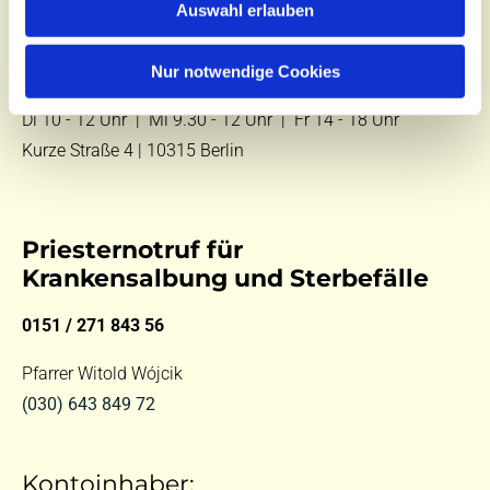
Auswahl erlauben
E-Mail:
kontakt@st-hildegard-von-bingen.de
Nur notwendige Cookies
Besuchen Sie uns:
Di 10 - 12 Uhr |
Mi 9.30 - 12 Uhr |
Fr 14 - 18 Uhr
Kurze Straße 4 | 10315 Berlin
Priesternotruf für
Krankensalbung und Sterbefälle
0151 / 271 843 56
Pfarrer Witold Wójcik
(030) 643 849 72
Kontoinhaber: