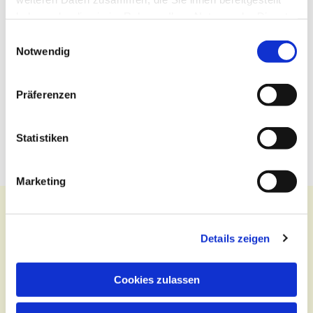
haben oder die sie im Rahmen Ihrer Nutzung der Dienste
gesammelt haben.
Einwilligungsauswahl
Notwendig
Präferenzen
Statistiken
Marketing
Details zeigen
Kontakt
Cookies zulassen
Zentralbüro
Tel.:
(030) 643 849 70