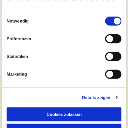
haben oder die sie im Rahmen Ihrer Nutzung der Dienste
gesammelt haben.
Einwilligungsauswahl
Notwendig
Präferenzen
Statistiken
Marketing
Details zeigen
Kontakt
Cookies zulassen
Zentralbüro
Tel.:
(030) 643 849 70