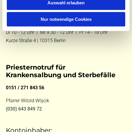
Auswahl erlauben
E-Mail:
kontakt@st-hildegard-von-bingen.de
Nur notwendige Cookies
Besuchen Sie uns:
Di 10 - 12 Uhr |
Mi 9.30 - 12 Uhr |
Fr 14 - 18 Uhr
Kurze Straße 4 | 10315 Berlin
Priesternotruf für
Krankensalbung und Sterbefälle
0151 / 271 843 56
Pfarrer Witold Wójcik
(030) 643 849 72
Kontoinhaber: