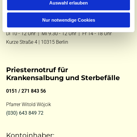
Auswahl erlauben
E-Mail:
kontakt@st-hildegard-von-bingen.de
Nur notwendige Cookies
Besuchen Sie uns:
Di 10 - 12 Uhr |
Mi 9.30 - 12 Uhr |
Fr 14 - 18 Uhr
Kurze Straße 4 | 10315 Berlin
Priesternotruf für
Krankensalbung und Sterbefälle
0151 / 271 843 56
Pfarrer Witold Wójcik
(030) 643 849 72
Kontoinhaber: