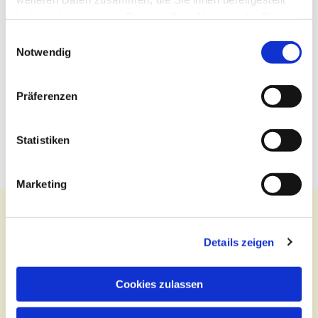
haben oder die sie im Rahmen Ihrer Nutzung der Dienste
gesammelt haben.
Einwilligungsauswahl
Notwendig
Präferenzen
Statistiken
Marketing
Details zeigen
Kontakt
Cookies zulassen
Zentralbüro
Tel.:
(030) 643 849 70