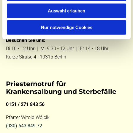
Zentralbüro
Auswahl erlauben
Tel.:
(030) 643 849 70
E-Mail:
kontakt@st-hildegard-von-bingen.de
Nur notwendige Cookies
Besuchen Sie uns:
Di 10 - 12 Uhr |
Mi 9.30 - 12 Uhr |
Fr 14 - 18 Uhr
Kurze Straße 4 | 10315 Berlin
Priesternotruf für
Krankensalbung und Sterbefälle
0151 / 271 843 56
Pfarrer Witold Wójcik
(030) 643 849 72