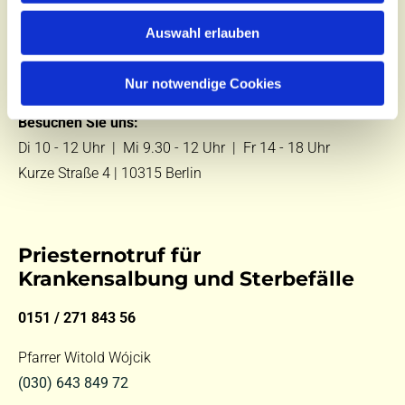
Zentralbüro
Auswahl erlauben
Tel.:
(030) 643 849 70
E-Mail:
kontakt@st-hildegard-von-bingen.de
Nur notwendige Cookies
Besuchen Sie uns:
Di 10 - 12 Uhr |
Mi 9.30 - 12 Uhr |
Fr 14 - 18 Uhr
Kurze Straße 4 | 10315 Berlin
Priesternotruf für
Krankensalbung und Sterbefälle
0151 / 271 843 56
Pfarrer Witold Wójcik
(030) 643 849 72