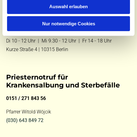
Tel.:
(030) 643 849 70
Auswahl erlauben
E-Mail:
kontakt@st-hildegard-von-bingen.de
Nur notwendige Cookies
Besuchen Sie uns:
Di 10 - 12 Uhr |
Mi 9.30 - 12 Uhr |
Fr 14 - 18 Uhr
Kurze Straße 4 | 10315 Berlin
Priesternotruf für
Krankensalbung und Sterbefälle
0151 / 271 843 56
Pfarrer Witold Wójcik
(030) 643 849 72