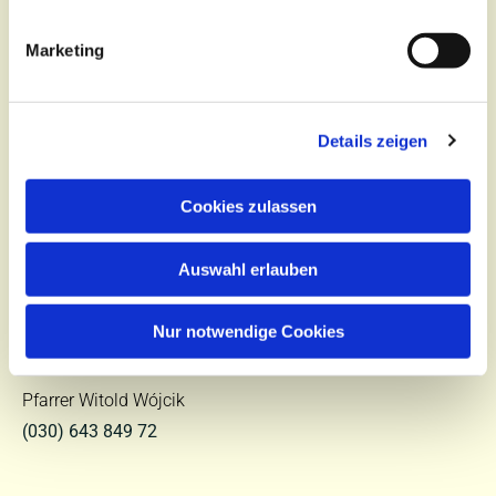
Tel.:
(030) 643 849 70
Marketing
E-Mail:
kontakt@st-hildegard-von-bingen.de
Besuchen Sie uns:
Details zeigen
Di 10 - 12 Uhr |
Mi 9.30 - 12 Uhr |
Fr 14 - 18 Uhr
Kurze Straße 4 | 10315 Berlin
Cookies zulassen
Auswahl erlauben
Priesternotruf für
Krankensalbung und Sterbefälle
Nur notwendige Cookies
0151 / 271 843 56
Pfarrer Witold Wójcik
(030) 643 849 72