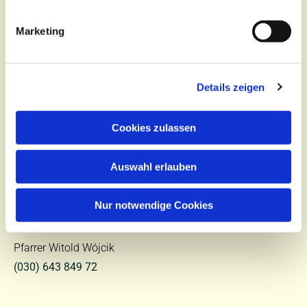
Tel.:
(030) 643 849 70
Marketing
E-Mail:
kontakt@st-hildegard-von-bingen.de
Besuchen Sie uns:
Details zeigen
Di 10 - 12 Uhr |
Mi 9.30 - 12 Uhr |
Fr 14 - 18 Uhr
Kurze Straße 4 | 10315 Berlin
Cookies zulassen
Auswahl erlauben
Priesternotruf für
Krankensalbung und Sterbefälle
Nur notwendige Cookies
0151 / 271 843 56
Pfarrer Witold Wójcik
(030) 643 849 72